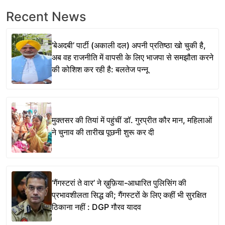
Recent News
‘बेअदबी’ पार्टी (अकाली दल) अपनी प्रतिष्ठा खो चुकी है,
अब वह राजनीति में वापसी के लिए भाजपा से समझौता करने
की कोशिश कर रही है: बलतेज पन्नू
मुक्तसर की तियां में पहुंचीं डॉ. गुरप्रीत कौर मान, महिलाओं
ने चुनाव की तारीख पूछनी शुरू कर दी
‘गैंगस्टरां ते वार’ ने ख़ुफ़िया-आधारित पुलिसिंग की
प्रभावशीलता सिद्ध की; गैंगस्टरों के लिए कहीं भी सुरक्षित
ठिकाना नहीं : DGP गौरव यादव