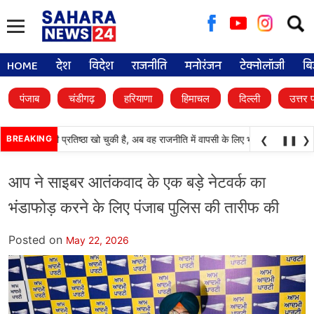
Searc
for:
HOME
देश
विदेश
राजनीति
मनोरंजन
टेक्नोलॉजी
बि
पंजाब
चंडीगढ़
हरियाणा
हिमाचल
दिल्ली
उत्तर 
काली दल) अपनी प्रतिष्ठा खो चुकी है, अब वह राजनीति में वापसी के लिए भाजपा से समझौता कर
BREAKING
❮
❚❚
❯
आप ने साइबर आतंकवाद के एक बड़े नेटवर्क का
भंडाफोड़ करने के लिए पंजाब पुलिस की तारीफ की
Posted on
May 22, 2026