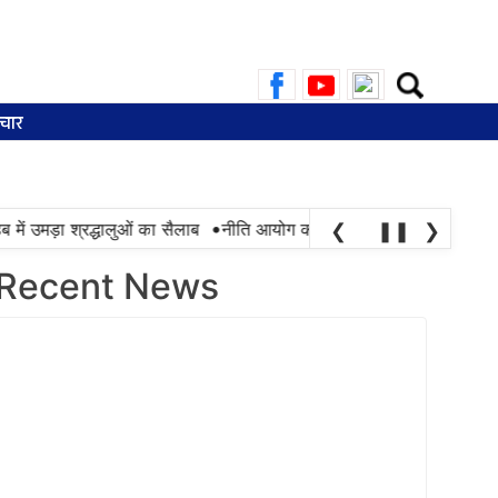
Search
for:
चार
•
ं उमड़ा श्रद्धालुओं का सैलाब
नीति आयोग की रैंकिंग में पंजाब ने केरल को पछाड़
❮
❚❚
❯
Recent News