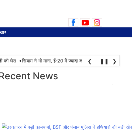
Search
for:
चार
•
घेरा
सियाम ने भी माना, ई-20 में ज्यादा क्लोराइड और नमी के कारण खराब हो
❮
❚❚
❯
Recent News