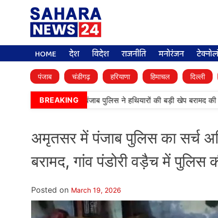
HOME
देश
विदेश
राजनीति
मनोरंजन
टेक्नो
पंजाब
चंडीगढ़
हरियाणा
हिमाचल
दिल्ली
•
बड़ी कामयाबी, BSF और पंजाब पुलिस ने हथियारों की बड़ी खेप बरामद की
अम
BREAKING
अमृतसर में पंजाब पुलिस का सर्च
बरामद, गांव पंडोरी वड़ैच में पुलिस क
Posted on
March 19, 2026