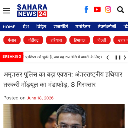
Searc
for:
HOME
देश
विदेश
राजनीति
मनोरंजन
टेक्नोलॉजी
बि
पंजाब
चंडीगढ़
हरियाणा
हिमाचल
दिल्ली
उत्तर 
काली दल) अपनी प्रतिष्ठा खो चुकी है, अब वह राजनीति में वापसी के लिए भाजपा से समझौता कर
BREAKING
❮
❚❚
❯
अमृतसर पुलिस का बड़ा एक्शन: अंतरराष्ट्रीय हथियार
तस्करी मॉड्यूल का भंडाफोड़, 8 गिरफ्तार
Posted on
June 18, 2026