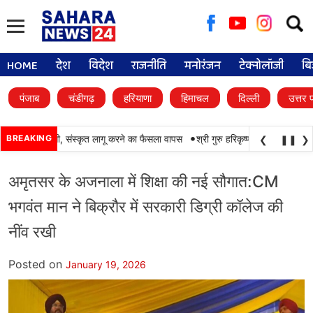
Searc
for:
HOME
देश
विदेश
राजनीति
मनोरंजन
टेक्नोलॉजी
बि
पंजाब
चंडीगढ़
हरियाणा
हिमाचल
दिल्ली
उत्तर 
•
 पढ़ाई जारी रहेगी, संस्कृत लागू करने का फैसला वापस
BREAKING
श्री गुरु हरिकृष्ण साहिब जी के प्रकाश 
❮
❚❚
❯
अमृतसर के अजनाला में शिक्षा की नई सौगात:CM
भगवंत मान ने बिक्रौर में सरकारी डिग्री कॉलेज की
नींव रखी
Posted on
January 19, 2026