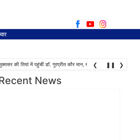
Search
for:
चार
सर की तियां में पहुंचीं डॉ. गुरप्रीत कौर मान, महिलाओं ने चुनाव की तारीख पूछन
❮
❚❚
❯
Recent News