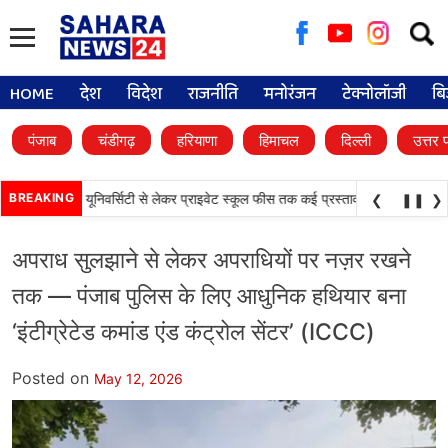
Searc
for:
HOME
देश
विदेश
राजनीति
मनोरंजन
टेक्नोलॉजी
बि
पंजाब
चंडीगढ़
हरियाणा
हिमाचल
दिल्ली
उत्तर 
•
ैसले, डिजिटल यूनिवर्सिटी से लेकर प्राइवेट स्कूल फीस तक कई प्रस्तावों को मंजूरी
BREAKING
पंजाब व
❮
❚❚
❯
अपराध सुलझाने से लेकर अपराधियों पर नज़र रखने
तक — पंजाब पुलिस के लिए आधुनिक हथियार बना
‘इंटीग्रेटेड कमांड एंड कंट्रोल सेंटर’ (ICCC)
Posted on
May 12, 2026