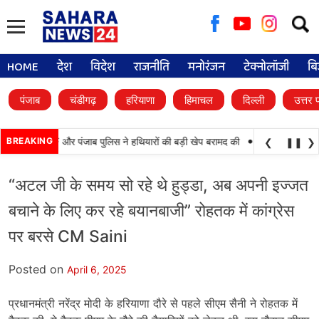
Searc
for:
HOME
देश
विदेश
राजनीति
मनोरंजन
टेक्नोलॉजी
बि
पंजाब
चंडीगढ़
हरियाणा
हिमाचल
दिल्ली
उत्तर 
•
 कामयाबी, BSF और पंजाब पुलिस ने हथियारों की बड़ी खेप बरामद की
BREAKING
अमन अरोड़ा ने शाहकोट
❮
❚❚
❯
“अटल जी के समय सो रहे थे हुड्डा, अब अपनी इज्जत
बचाने के लिए कर रहे बयानबाजी” रोहतक में कांग्रेस
पर बरसे CM Saini
Posted on
April 6, 2025
प्रधानमंत्री नरेंद्र मोदी के हरियाणा दौरे से पहले सीएम सैनी ने रोहतक में