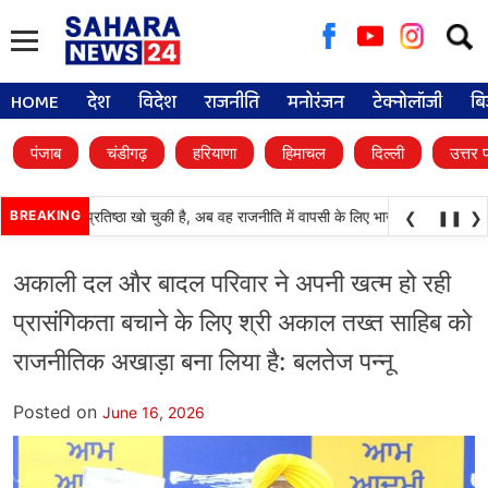
Searc
for:
HOME
देश
विदेश
राजनीति
मनोरंजन
टेक्नोलॉजी
बि
पंजाब
चंडीगढ़
हरियाणा
हिमाचल
दिल्ली
उत्तर 
ली दल) अपनी प्रतिष्ठा खो चुकी है, अब वह राजनीति में वापसी के लिए भाजपा से समझौता करने
BREAKING
❮
❚❚
❯
अकाली दल और बादल परिवार ने अपनी खत्म हो रही
प्रासंगिकता बचाने के लिए श्री अकाल तख्त साहिब को
राजनीतिक अखाड़ा बना लिया है: बलतेज पन्नू
Posted on
June 16, 2026