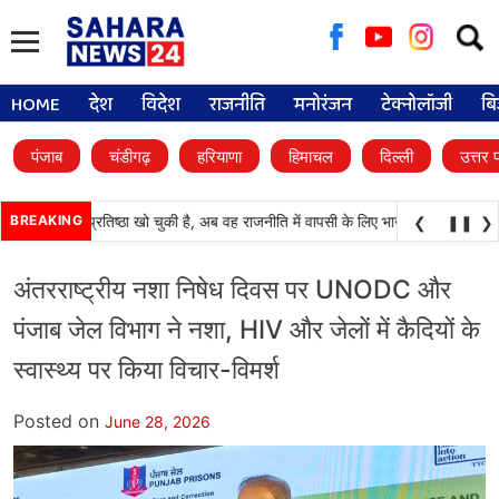
Searc
for:
HOME
देश
विदेश
राजनीति
मनोरंजन
टेक्नोलॉजी
बि
पंजाब
चंडीगढ़
हरियाणा
हिमाचल
दिल्ली
उत्तर 
ाली दल) अपनी प्रतिष्ठा खो चुकी है, अब वह राजनीति में वापसी के लिए भाजपा से समझौता करने
BREAKING
❮
❚❚
❯
अंतरराष्ट्रीय नशा निषेध दिवस पर UNODC और
पंजाब जेल विभाग ने नशा, HIV और जेलों में कैदियों के
स्वास्थ्य पर किया विचार-विमर्श
Posted on
June 28, 2026