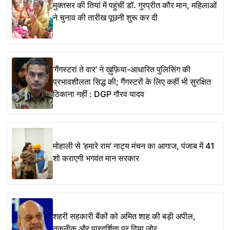
मुक्तसर की तियां में पहुंचीं डॉ. गुरप्रीत कौर मान, महिलाओं
ने चुनाव की तारीख पूछनी शुरू कर दी
‘गैंगस्टरां ते वार’ ने ख़ुफ़िया-आधारित पुलिसिंग की
प्रभावशीलता सिद्ध की; गैंगस्टरों के लिए कहीं भी सुरक्षित
ठिकाना नहीं : DGP गौरव यादव
मोहाली से ‘हमारे राम’ नाट्य मंचन का आगाज, पंजाब में 41
शो कराएगी भगवंत मान सरकार
शहरी सहकारी बैंकों को अमित शाह की बड़ी अपील,
तकनीक और पारदर्शिता पर दिया जोर