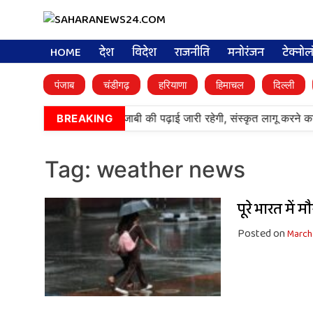
HOME
देश
विदेश
राजनीति
मनोरंजन
टेक्नो
पंजाब
चंडीगढ़
हरियाणा
हिमाचल
दिल्ली
•
आर्मी पब्लिक स्कूलों में पंजाबी की पढ़ाई जारी रहेगी, संस्कृत लागू करने 
BREAKING
Tag:
weather news
पूरे भारत में
Posted on
March