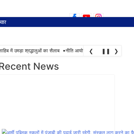
Search
for:
चार
•
हिब में उमड़ा श्रद्धालुओं का सैलाब
नीति आयोग की रैंकिंग में पंजाब ने केरल को 
❮
❚❚
❯
Recent News