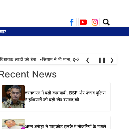
Search
for:
चार
•
 विधायक लाडी को घेरा
सियाम ने भी माना, ई-20 में ज्यादा क्लोराइड और नमी 
❮
❚❚
❯
Recent News
तरनतारन में बड़ी कामयाबी, BSF और पंजाब पुलिस
ने हथियारों की बड़ी खेप बरामद की
अमन अरोड़ा ने शाहकोट हलके में नौकरियों के मामले