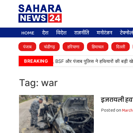
HOME
देश
विदेश
राजनीति
मनोरंजन
टेक्नो
पंजाब
चंडीगढ़
हरियाणा
हिमाचल
दिल्ली
•
तरनतारन में बड़ी कामयाबी, BSF और पंजाब पुलिस ने हथियारों की बड़ी खे
BREAKING
Tag:
war
इजरायली हवाई
Posted on
March