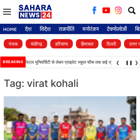
Searc
for:
HOME
देश
विदेश
राजनीति
मनोरंजन
टेक्नोलॉजी
बि
पंजाब
चंडीगढ़
हरियाणा
हिमाचल
दिल्ली
उत्तर 
 बड़े फैसले, डिजिटल यूनिवर्सिटी से लेकर प्राइवेट स्कूल फीस तक कई प्रस्तावों को मंजूरी
BREAKING
❮
❚❚
❯
Tag:
virat kohali