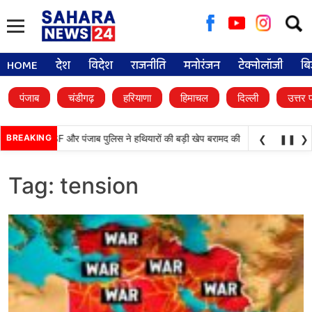
Searc
for:
HOME
देश
विदेश
राजनीति
मनोरंजन
टेक्नोलॉजी
बि
पंजाब
चंडीगढ़
हरियाणा
हिमाचल
दिल्ली
उत्तर 
•
ड़ी कामयाबी, BSF और पंजाब पुलिस ने हथियारों की बड़ी खेप बरामद की
BREAKING
अमन अरोड़ा ने शाह
❮
❚❚
❯
Tag:
tension