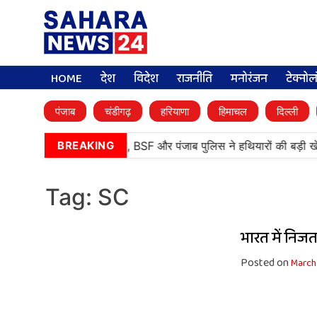
HOME
देश
विदेश
राजनीति
मनोरंजन
टेक्नो
पंजाब
चंडीगढ़
हरियाणा
हिमाचल
दिल्ली
•
तरनतारन में बड़ी कामयाबी, BSF और पंजाब पुलिस ने हथियारों की बड़ी खे
BREAKING
Tag:
SC
भारत में निज
Posted on
March 