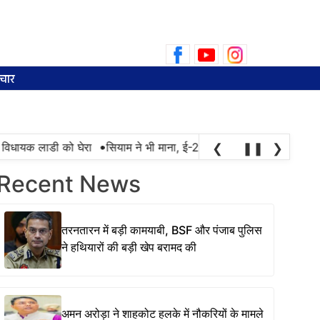
Search
for:
चार
•
 विधायक लाडी को घेरा
सियाम ने भी माना, ई-20 में ज्यादा क्लोराइड और नमी
❮
❚❚
❯
Recent News
तरनतारन में बड़ी कामयाबी, BSF और पंजाब पुलिस
ने हथियारों की बड़ी खेप बरामद की
अमन अरोड़ा ने शाहकोट हलके में नौकरियों के मामले