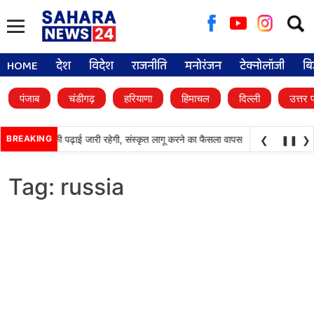
Searc
for:
HOME
देश
विदेश
राजनीति
मनोरंजन
टेक्नोलॉजी
बि
पंजाब
चंडीगढ़
हरियाणा
हिमाचल
दिल्ली
उत्तर 
•
्कूलों में पंजाबी की पढ़ाई जारी रहेगी, संस्कृत लागू करने का फैसला वापस
BREAKING
श्री गुरु हरिकृष्
❮
❚❚
❯
Tag:
russia