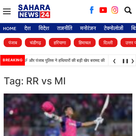
Searc
for:
HOME
देश
विदेश
राजनीति
मनोरंजन
टेक्नोलॉजी
बि
पंजाब
चंडीगढ़
हरियाणा
हिमाचल
दिल्ली
उत्तर 
•
ड़ी कामयाबी, BSF और पंजाब पुलिस ने हथियारों की बड़ी खेप बरामद की
BREAKING
अमन अरोड़ा ने शाह
❮
❚❚
❯
Tag:
RR vs MI