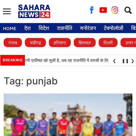
Searc
for:
HOME
देश
विदेश
राजनीति
मनोरंजन
टेक्नोलॉजी
बि
पंजाब
चंडीगढ़
हरियाणा
हिमाचल
दिल्ली
उत्तर 
ी (अकाली दल) अपनी प्रतिष्ठा खो चुकी है, अब वह राजनीति में वापसी के लिए भाजपा से समझौत
BREAKING
❮
❚❚
❯
Tag:
punjab