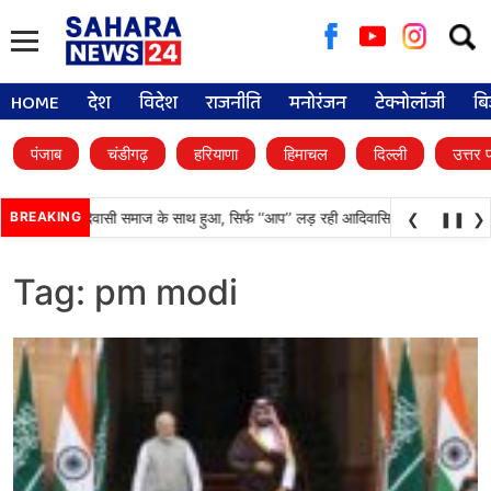
Searc
for:
HOME
देश
विदेश
राजनीति
मनोरंजन
टेक्नोलॉजी
बि
पंजाब
चंडीगढ़
हरियाणा
हिमाचल
दिल्ली
उत्तर 
ज्यादा अन्याय आदिवासी समाज के साथ हुआ, सिर्फ ‘‘आप’’ लड़ रही आदिवासियों के अधिकारों क
BREAKING
❮
❚❚
❯
Tag:
pm modi