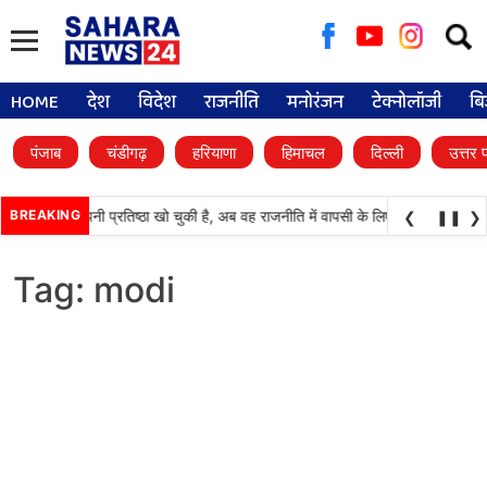
Searc
for:
HOME
देश
विदेश
राजनीति
मनोरंजन
टेक्नोलॉजी
बि
पंजाब
चंडीगढ़
हरियाणा
हिमाचल
दिल्ली
उत्तर 
टी (अकाली दल) अपनी प्रतिष्ठा खो चुकी है, अब वह राजनीति में वापसी के लिए भाजपा से समझौत
BREAKING
❮
❚❚
❯
Tag:
modi