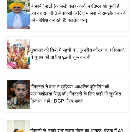
‘बेअदबी’ पार्टी (अकाली दल) अपनी प्रतिष्ठा खो चुकी है,
अब वह राजनीति में वापसी के लिए भाजपा से समझौता करने
की कोशिश कर रही है: बलतेज पन्नू
मुक्तसर की तियां में पहुंचीं डॉ. गुरप्रीत कौर मान, महिलाओं
ने चुनाव की तारीख पूछनी शुरू कर दी
‘गैंगस्टरां ते वार’ ने ख़ुफ़िया-आधारित पुलिसिंग की
प्रभावशीलता सिद्ध की; गैंगस्टरों के लिए कहीं भी सुरक्षित
ठिकाना नहीं : DGP गौरव यादव
मोहाली से ‘हमारे राम’ नाट्य मंचन का आगाज, पंजाब में 41