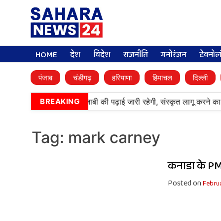
HOME
देश
विदेश
राजनीति
मनोरंजन
टेक्नो
पंजाब
चंडीगढ़
हरियाणा
हिमाचल
दिल्ली
•
आर्मी पब्लिक स्कूलों में पंजाबी की पढ़ाई जारी रहेगी, संस्कृत लागू करने 
BREAKING
Tag:
mark carney
कनाडा के PM
Posted on
Februa