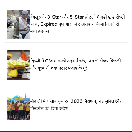
बेंगलुरु के 3-Star और 5-Star होटलों में बड़ी फूड सेफ्टी
जांच, Expired दूध-मांस और खराब सब्जियां मिलने से
मचा हड़कंप
दिल्ली में CM मान की अहम बैठकें, धान से लेकर बिजली
और गुरबाणी तक उठाए पंजाब के मुद्दे
मोहाली में ‘पंजाब यूथ रन 2026’ मैराथन, नशामुक्ति और
फिटनेस का दिया संदेश