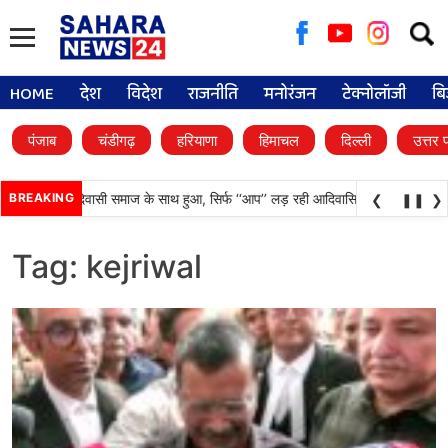
Searc
for:
HOME
देश
विदेश
राजनीति
मनोरंजन
टेक्नोलॉजी
बि
पंजाब
चंडीगढ़
हरियाणा
हिमाचल
दिल्ली
उत्तर 
ज्यादा अन्याय आदिवासी समाज के साथ हुआ, सिर्फ ‘‘आप’’ लड़ रही आदिवासियों के अधिकारों क
BREAKING
❮
❚❚
❯
Tag:
kejriwal