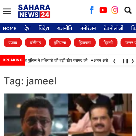
Searc
for:
HOME
देश
विदेश
राजनीति
मनोरंजन
टेक्नोलॉजी
बि
पंजाब
चंडीगढ़
हरियाणा
हिमाचल
दिल्ली
उत्तर 
•
, BSF और पंजाब पुलिस ने हथियारों की बड़ी खेप बरामद की
BREAKING
अमन अरोड़ा ने शाहकोट हलके मे
❮
❚❚
❯
Tag:
jameel