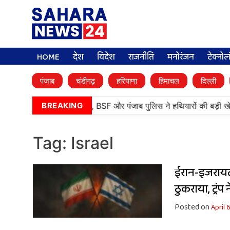
HOME
देश
विदेश
राजनीति
मनोरंजन
टेक्नो
पंजाब
चंडीगढ़
हरियाणा
हिमाचल
दिल्ली
•
तरनतारन में बड़ी कामयाबी, BSF और पंजाब पुलिस ने हथियारों की बड़ी खे
BREAKING
Tag:
Israel
ईरान-इजरायल य
ठुकराया, ट्रं
Posted on
April 