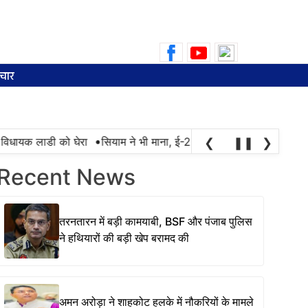
Search
for:
चार
•
 विधायक लाडी को घेरा
सियाम ने भी माना, ई-20 में ज्यादा क्लोराइड और नमी
❮
❚❚
❯
Recent News
तरनतारन में बड़ी कामयाबी, BSF और पंजाब पुलिस
ने हथियारों की बड़ी खेप बरामद की
अमन अरोड़ा ने शाहकोट हलके में नौकरियों के मामले