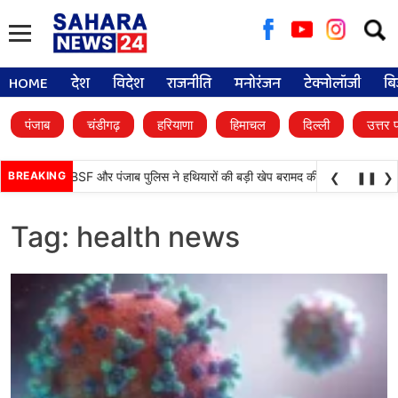
Searc
for:
HOME
देश
विदेश
राजनीति
मनोरंजन
टेक्नोलॉजी
बि
पंजाब
चंडीगढ़
हरियाणा
हिमाचल
दिल्ली
उत्तर 
•
 बड़ी कामयाबी, BSF और पंजाब पुलिस ने हथियारों की बड़ी खेप बरामद की
BREAKING
अमन अरोड़ा ने 
❮
❚❚
❯
Tag:
health news