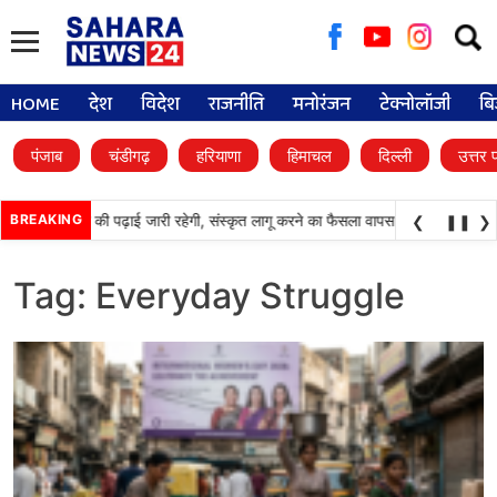
Searc
for:
HOME
देश
विदेश
राजनीति
मनोरंजन
टेक्नोलॉजी
बि
पंजाब
चंडीगढ़
हरियाणा
हिमाचल
दिल्ली
उत्तर 
•
 स्कूलों में पंजाबी की पढ़ाई जारी रहेगी, संस्कृत लागू करने का फैसला वापस
BREAKING
श्री गुरु हरिकृष
❮
❚❚
❯
Tag:
Everyday Struggle