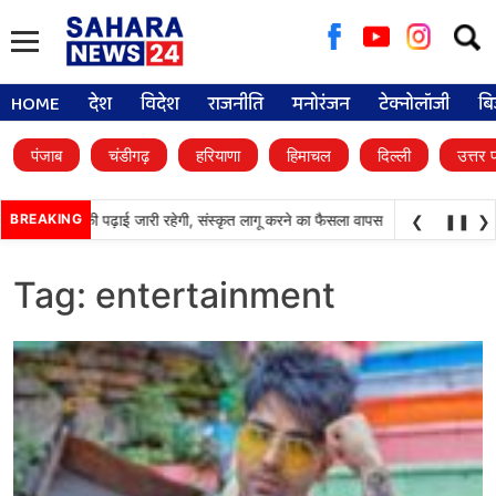
Searc
for:
HOME
देश
विदेश
राजनीति
मनोरंजन
टेक्नोलॉजी
बि
पंजाब
चंडीगढ़
हरियाणा
हिमाचल
दिल्ली
उत्तर 
•
्कूलों में पंजाबी की पढ़ाई जारी रहेगी, संस्कृत लागू करने का फैसला वापस
BREAKING
श्री गुरु हरिकृष्ण
❮
❚❚
❯
Tag:
entertainment