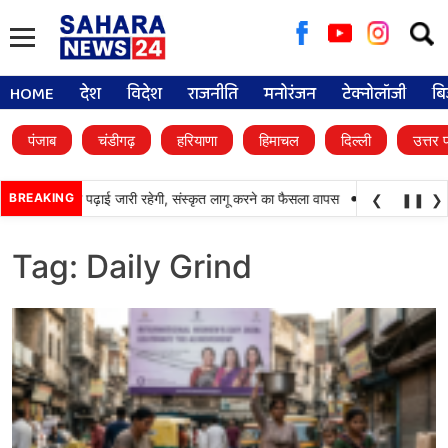
Searc
for:
HOME
देश
विदेश
राजनीति
मनोरंजन
टेक्नोलॉजी
बि
पंजाब
चंडीगढ़
हरियाणा
हिमाचल
दिल्ली
उत्तर 
•
कूलों में पंजाबी की पढ़ाई जारी रहेगी, संस्कृत लागू करने का फैसला वापस
BREAKING
श्री गुरु हरिकृष्ण 
❮
❚❚
❯
Tag:
Daily Grind