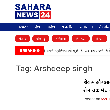
HOME
देश
विदेश
राजनीति
मनोरंजन
टेक्नो
पंजाब
चंडीगढ़
हरियाणा
हिमाचल
दिल्ली
•
‘बेअदबी’ पार्टी (अकाली दल) अपनी प्रतिष्ठा खो चुकी है, अब वह राजनीति मे
BREAKING
Tag:
Arshdeep singh
श्रेयस और आय
रोमांचक मैच 
Posted on
April 