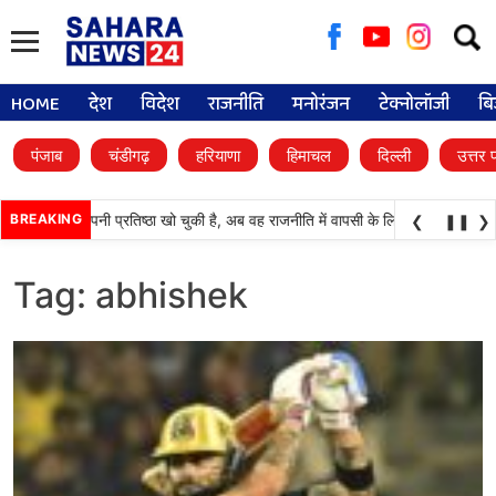
Searc
for:
HOME
देश
विदेश
राजनीति
मनोरंजन
टेक्नोलॉजी
बि
पंजाब
चंडीगढ़
हरियाणा
हिमाचल
दिल्ली
उत्तर 
टी (अकाली दल) अपनी प्रतिष्ठा खो चुकी है, अब वह राजनीति में वापसी के लिए भाजपा से समझौ
BREAKING
❮
❚❚
❯
Tag:
abhishek