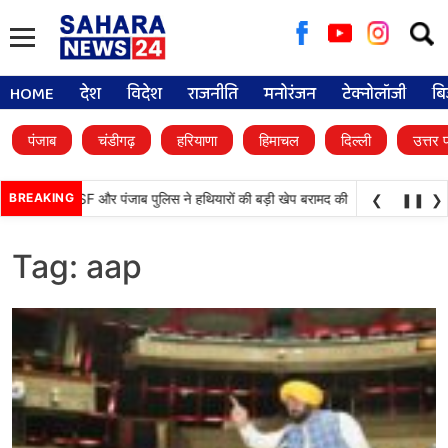
Searc
for:
HOME
देश
विदेश
राजनीति
मनोरंजन
टेक्नोलॉजी
बि
पंजाब
चंडीगढ़
हरियाणा
हिमाचल
दिल्ली
उत्तर 
•
ड़ी कामयाबी, BSF और पंजाब पुलिस ने हथियारों की बड़ी खेप बरामद की
BREAKING
अमन अरोड़ा ने शाह
❮
❚❚
❯
Tag:
aap