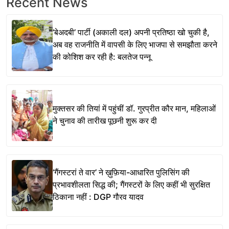
Recent News
‘बेअदबी’ पार्टी (अकाली दल) अपनी प्रतिष्ठा खो चुकी है,
अब वह राजनीति में वापसी के लिए भाजपा से समझौता करने
की कोशिश कर रही है: बलतेज पन्नू
मुक्तसर की तियां में पहुंचीं डॉ. गुरप्रीत कौर मान, महिलाओं
ने चुनाव की तारीख पूछनी शुरू कर दी
‘गैंगस्टरां ते वार’ ने ख़ुफ़िया-आधारित पुलिसिंग की
प्रभावशीलता सिद्ध की; गैंगस्टरों के लिए कहीं भी सुरक्षित
ठिकाना नहीं : DGP गौरव यादव