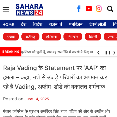
Searc
for:
HOME
देश
विदेश
राजनीति
मनोरंजन
टेक्नोलॉजी
बि
पंजाब
चंडीगढ़
हरियाणा
हिमाचल
दिल्ली
उत्तर 
ाली दल) अपनी प्रतिष्ठा खो चुकी है, अब वह राजनीति में वापसी के लिए भाजपा से समझौता करन
BREAKING
❮
❚❚
❯
Raja Vading के Statement पर ‘AAP’ का
हमला – कहा, नशे से उजड़े परिवारों का अपमान कर
रहे हैं Vading, अफीम-डोडे की वकालत शर्मनाक
Posted on
June 14, 2025
पंजाब कांग्रेस के प्रधान अमरिंदर सिंह राजा वड़िंग की ओर से अफीम और