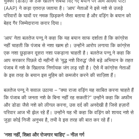
भुक्की (डोडा) के ठेके खोलने संबंधी दिए गए बयान पर आम आदमी पार्टी
(AAP) ने कड़ा एतराज़ जताया है। ‘आप’ नेताओं ने इसे नशे से उजड़े
परिवारों के घावों पर नमक छिड़कने जैसा बताया है और वड़िंग के बयान को
बेहद गैर जिम्मेदाराना करार दिया।
‘आप’ नेता बलतेज पन्नू ने कहा कि यह बयान साफ दर्शाता है कि कांग्रेस
नहीं चाहती कि पंजाब से नशा खत्म हो। उन्होंने आरोप लगाया कि कांग्रेस
एक नशा छुड़ाकर दूसरा नशा पकड़ाना चाहती है। बलतेज पन्नू ने कहा कि
आप सरकार पिछले दो महीनों से ‘युद्ध नशे विरुद्ध’ जैसे बड़े अभियान के तहत
पंजाब में नशे के खिलाफ निर्णायक जंग लड़ रही है। ऐसे में कांग्रेस नेताओं
के इस तरह के बयान इस मुहिम को कमजोर करने की साज़िश हैं।
बलतेज पन्नू ने सवाल उठाया – “क्या राजा वड़िंग यह साबित करना चाहते हैं
कि पंजाब की जनता नशे के बिना नहीं रह सकती?” उन्होंने कहा कि अफीम
और डोडा जैसे नशे को लीगल करना, उस दर्द की अनदेखी है जिसे हज़ारों
परिवार आज भी झेल रहे हैं। उन्होंने यह भी कहा कि वड़िंग को शायद नशे से
जुड़ा कोई निजी अनुभव है, तभी वे इस तरह की बात कर रहे हैं।
‘
नशा नहीं
,
शिक्षा और रोजगार चाहिए
’ –
नील गर्ग