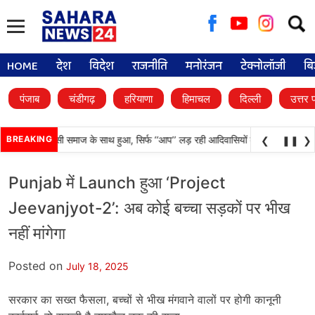
Searc
for:
HOME
देश
विदेश
राजनीति
मनोरंजन
टेक्नोलॉजी
बि
पंजाब
चंडीगढ़
हरियाणा
हिमाचल
दिल्ली
उत्तर 
दा अन्याय आदिवासी समाज के साथ हुआ, सिर्फ ‘‘आप’’ लड़ रही आदिवासियों के अधिकारों की लड़ा
BREAKING
❮
❚❚
❯
Punjab में Launch हुआ ‘Project
Jeevanjyot-2’: अब कोई बच्चा सड़कों पर भीख
नहीं मांगेगा
Posted on
July 18, 2025
सरकार का सख्त फैसला, बच्चों से भीख मंगवाने वालों पर होगी कानूनी