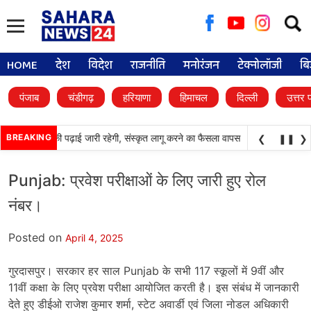
Searc
for:
HOME
देश
विदेश
राजनीति
मनोरंजन
टेक्नोलॉजी
बि
पंजाब
चंडीगढ़
हरियाणा
हिमाचल
दिल्ली
उत्तर 
•
्कूलों में पंजाबी की पढ़ाई जारी रहेगी, संस्कृत लागू करने का फैसला वापस
BREAKING
श्री गुरु हरिकृष्ण
❮
❚❚
❯
Punjab: प्रवेश परीक्षाओं के लिए जारी हुए रोल
नंबर।
Posted on
April 4, 2025
गुरदासपुर। सरकार हर साल Punjab के सभी 117 स्कूलों में 9वीं और
11वीं कक्षा के लिए प्रवेश परीक्षा आयोजित करती है। इस संबंध में जानकारी
देते हुए डीईओ राजेश कुमार शर्मा, स्टेट अवार्डी एवं जिला नोडल अधिकारी