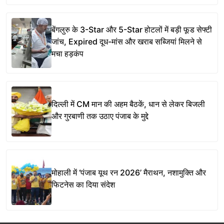
बेंगलुरु के 3-Star और 5-Star होटलों में बड़ी फूड सेफ्टी
जांच, Expired दूध-मांस और खराब सब्जियां मिलने से
मचा हड़कंप
दिल्ली में CM मान की अहम बैठकें, धान से लेकर बिजली
और गुरबाणी तक उठाए पंजाब के मुद्दे
मोहाली में ‘पंजाब यूथ रन 2026’ मैराथन, नशामुक्ति और
फिटनेस का दिया संदेश