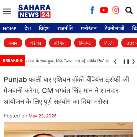
Searc
for:
HOME
देश
विदेश
राजनीति
मनोरंजन
टेक्नोलॉजी
बि
पंजाब
चंडीगढ़
हरियाणा
हिमाचल
दिल्ली
उत्तर 
 अन्याय आदिवासी समाज के साथ हुआ, सिर्फ ‘‘आप’’ लड़ रही आदिवासियों के अधिकारों की लड़ाई-
BREAKING
❮
❚❚
❯
Punjab पहली बार एशियन हॉकी चैंपियंस ट्रॉफी की
मेजबानी करेगा, CM भगवंत सिंह मान ने शानदार
आयोजन के लिए पूर्ण सहयोग का दिया भरोसा
Posted on
May 23, 2026