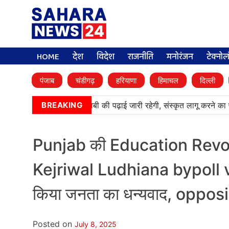
HOME
देश
विदेश
राजनीति
मनोरंजन
टेक्नो
पंजाब
चंडीगढ़
हरियाणा
हिमाचल
दिल्ली
•
आर्मी पब्लिक स्कूलों में पंजाबी की पढ़ाई जारी रहेगी, संस्कृत लागू करने का फ
BREAKING
Punjab की Education Revolut
Kejriwal Ludhiana bypoll v
किया जनता का धन्यवाद, opposi
Posted on
July 8, 2025