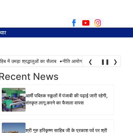
Search
for:
चार
•
में उमड़ा श्रद्धालुओं का सैलाब
नीति आयोग की रैंकिंग में पंजाब ने केरल को पछाड
❮
❚❚
❯
Recent News
आर्मी पब्लिक स्कूलों में पंजाबी की पढ़ाई जारी रहेगी,
संस्कृत लागू करने का फैसला वापस
श्री गुरु हरिकृष्ण साहिब जी के प्रकाश पर्व पर श्री