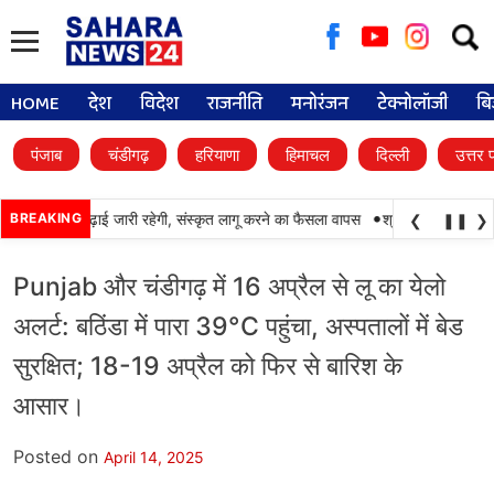
Searc
for:
HOME
देश
विदेश
राजनीति
मनोरंजन
टेक्नोलॉजी
बि
पंजाब
चंडीगढ़
हरियाणा
हिमाचल
दिल्ली
उत्तर 
•
ं में पंजाबी की पढ़ाई जारी रहेगी, संस्कृत लागू करने का फैसला वापस
BREAKING
श्री गुरु हरिकृष्ण साहि
❮
❚❚
❯
Punjab और चंडीगढ़ में 16 अप्रैल से लू का येलो
अलर्ट: बठिंडा में पारा 39°C पहुंचा, अस्पतालों में बेड
सुरक्षित; 18-19 अप्रैल को फिर से बारिश के
आसार।
Posted on
April 14, 2025