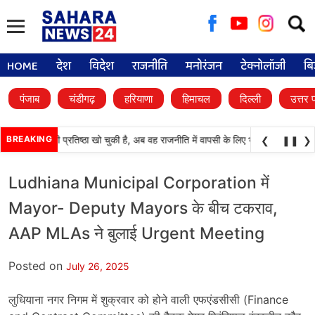
Searc
for:
HOME
देश
विदेश
राजनीति
मनोरंजन
टेक्नोलॉजी
बि
पंजाब
चंडीगढ़
हरियाणा
हिमाचल
दिल्ली
उत्तर 
अकाली दल) अपनी प्रतिष्ठा खो चुकी है, अब वह राजनीति में वापसी के लिए भाजपा से समझौता क
BREAKING
❮
❚❚
❯
Ludhiana Municipal Corporation में
Mayor- Deputy Mayors के बीच टकराव,
AAP MLAs ने बुलाई Urgent Meeting
Posted on
July 26, 2025
लुधियाना नगर निगम में शुक्रवार को होने वाली एफएंडसीसी (Finance