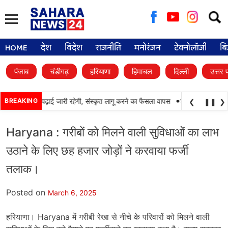
Searc
for:
HOME
देश
विदेश
राजनीति
मनोरंजन
टेक्नोलॉजी
बि
पंजाब
चंडीगढ़
हरियाणा
हिमाचल
दिल्ली
उत्तर 
•
लों में पंजाबी की पढ़ाई जारी रहेगी, संस्कृत लागू करने का फैसला वापस
BREAKING
श्री गुरु हरिकृष्ण सा
❮
❚❚
❯
Haryana : गरीबों को मिलने वाली सुविधाओं का लाभ
उठाने के लिए छह हजार जोड़ों ने करवाया फर्जी
तलाक।
Posted on
March 6, 2025
हरियाणा। Haryana में गरीबी रेखा से नीचे के परिवारों को मिलने वाली