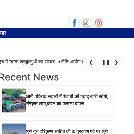
Search
for:
चार
•
में उमड़ा श्रद्धालुओं का सैलाब
नीति आयोग की रैंकिंग में पंजाब ने केरल को पछाड
❮
❚❚
❯
Recent News
आर्मी पब्लिक स्कूलों में पंजाबी की पढ़ाई जारी रहेगी,
संस्कृत लागू करने का फैसला वापस
श्री गुरु हरिकृष्ण साहिब जी के प्रकाश पर्व पर श्री