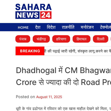
HOME
देश
विदेश
राजनीति
मनोरंजन
टेक्नो
पंजाब
चंडीगढ़
हरियाणा
हिमाचल
दिल्ली
•
आर्मी पब्लिक स्कूलों में पंजाबी की पढ़ाई जारी रहेगी, संस्कृत लागू करने का फ
BREAKING
Dhadhogal में CM Bhagwant M
Crore से ज्यादा की दो Road 
Posted on
August 11, 2025
धूरी के गांव ढढोगल में रविवार को एक खास माहौल देखने को मिला, 