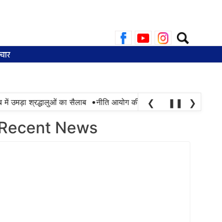
Search
for:
चार
•
ड़ा श्रद्धालुओं का सैलाब
नीति आयोग की रैंकिंग में पंजाब ने केरल को पछाड़ा; शि
❮
❚❚
❯
Recent News