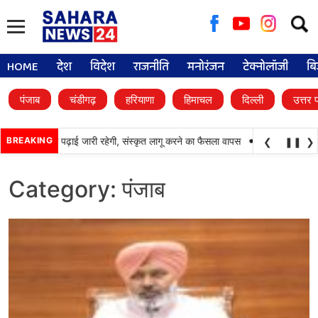
Searc
for:
HOME
देश
विदेश
राजनीति
मनोरंजन
टेक्नोलॉजी
बि
पंजाब
चंडीगढ़
हरियाणा
हिमाचल
दिल्ली
उत्तर 
•
ं में पंजाबी की पढ़ाई जारी रहेगी, संस्कृत लागू करने का फैसला वापस
BREAKING
श्री गुरु हरिकृष्ण साहि
❮
❚❚
❯
Category:
पंजाब