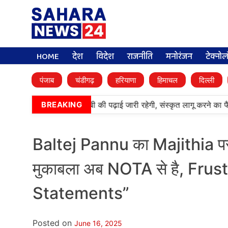
HOME
देश
विदेश
राजनीति
मनोरंजन
टेक्नो
पंजाब
चंडीगढ़
हरियाणा
हिमाचल
दिल्ली
•
आर्मी पब्लिक स्कूलों में पंजाबी की पढ़ाई जारी रहेगी, संस्कृत लागू करने का फ
BREAKING
Baltej Pannu का Majithia पर 
मुकाबला अब NOTA से है, Frustrat
Statements”
Posted on
June 16, 2025