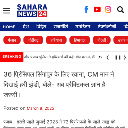
Searc
for:
HOME
देश
विदेश
राजनीति
मनोरंजन
टेक्नोलॉजी
बि
पंजाब
चंडीगढ़
हरियाणा
हिमाचल
दिल्ली
उत्तर 
•
 कामयाबी, BSF और पंजाब पुलिस ने हथियारों की बड़ी खेप बरामद की
BREAKING
अमन अरोड़ा ने शाहकोट
❮
❚❚
❯
36 प्रिंसिपल सिंगापुर के लिए रवाना, CM मान ने
दिखाई हरी झंडी, बोले- अब प्रैक्टिकल ज्ञान है
जरूरी।
Posted on
March 8, 2025
पंजाब। इससे पहले जुलाई 2023 में 72 प्रिंसिपलों के पहले समूह को