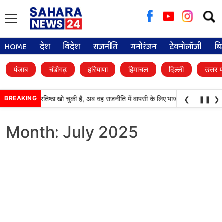
Searc
for:
HOME
देश
विदेश
राजनीति
मनोरंजन
टेक्नोलॉजी
बि
पंजाब
चंडीगढ़
हरियाणा
हिमाचल
दिल्ली
उत्तर 
ली दल) अपनी प्रतिष्ठा खो चुकी है, अब वह राजनीति में वापसी के लिए भाजपा से समझौता करने
BREAKING
❮
❚❚
❯
Month:
July 2025