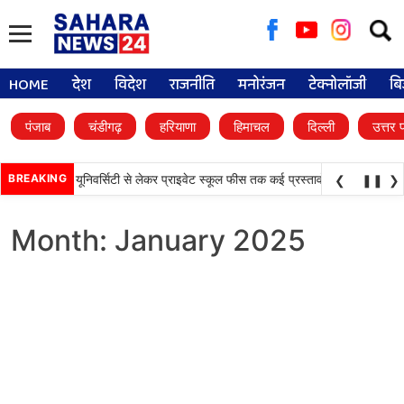
Searc
for:
HOME
देश
विदेश
राजनीति
मनोरंजन
टेक्नोलॉजी
बि
पंजाब
चंडीगढ़
हरियाणा
हिमाचल
दिल्ली
उत्तर 
•
ैसले, डिजिटल यूनिवर्सिटी से लेकर प्राइवेट स्कूल फीस तक कई प्रस्तावों को मंजूरी
BREAKING
पंजाब व
❮
❚❚
❯
Month:
January 2025