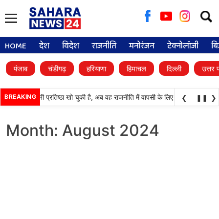
Searc
for:
HOME
देश
विदेश
राजनीति
मनोरंजन
टेक्नोलॉजी
बि
पंजाब
चंडीगढ़
हरियाणा
हिमाचल
दिल्ली
उत्तर 
 (अकाली दल) अपनी प्रतिष्ठा खो चुकी है, अब वह राजनीति में वापसी के लिए भाजपा से समझौता 
BREAKING
❮
❚❚
❯
Month:
August 2024