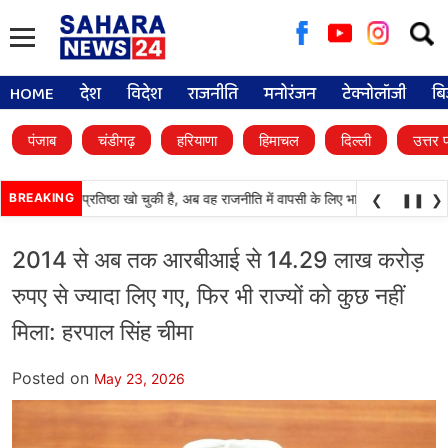
Searc
for:
HOME
देश
विदेश
राजनीति
मनोरंजन
टेक्नोलॉजी
बि
पंजाब
चंडीगढ़
हरियाणा
हिमाचल
दिल्ली
उत्तर 
ाली दल) अपनी प्रतिष्ठा खो चुकी है, अब वह राजनीति में वापसी के लिए भाजपा से समझौता करन
BREAKING
❮
❚❚
❯
2014 से अब तक आरबीआई से 14.29 लाख करोड़
रुपए से ज्यादा लिए गए, फिर भी राज्यों को कुछ नहीं
मिला: हरपाल सिंह चीमा
Posted on
May 23, 2026