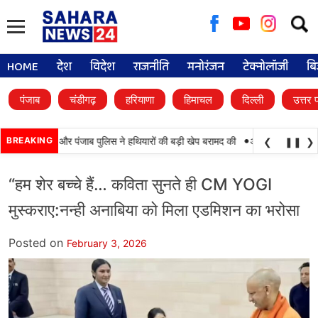
Searc
for:
HOME
देश
विदेश
राजनीति
मनोरंजन
टेक्नोलॉजी
बि
पंजाब
चंडीगढ़
हरियाणा
हिमाचल
दिल्ली
उत्तर 
•
 कामयाबी, BSF और पंजाब पुलिस ने हथियारों की बड़ी खेप बरामद की
BREAKING
अमन अरोड़ा ने शाहकोट 
❮
❚❚
❯
“हम शेर बच्चे हैं… कविता सुनते ही CM YOGI
मुस्कराए:नन्ही अनाबिया को मिला एडमिशन का भरोसा
Posted on
February 3, 2026